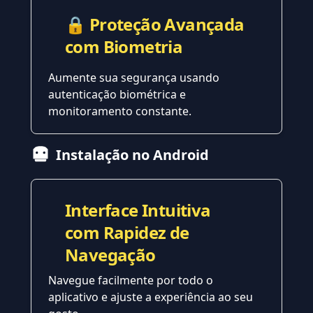
🔒 Proteção Avançada
com Biometria
Aumente sua segurança usando
autenticação biométrica e
monitoramento constante.
Instalação no Android
Interface Intuitiva
com Rapidez de
Navegação
Navegue facilmente por todo o
aplicativo e ajuste a experiência ao seu