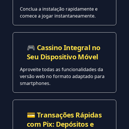
Conclua a instalação rapidamente e
comece a jogar instantaneamente.
🎮 Cassino Integral no
Seu Dispositivo Móvel
Aproveite todas as funcionalidades da
versão web no formato adaptado para
smartphones.
💳 Transações Rápidas
com Pix: Depósitos e