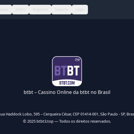
aixar
Sobre
Registrar
Suporte
Login
btbt – Cassino Online da btbt no Brasil
ua Haddock Lobo, 595 – Cerqueira César, CEP 01414-001, São Paulo - SP, Bras
© 2025 btbt3.top — Todos os direitos reservados.